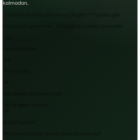
kalmadan.
7 Günlük Ücretsiz Denemeyi Başlat
Fiyatları gör
Kredi kartı gerekmez · İstediğiniz zaman iptal edin
128
Açık sohbetler
2m
Yanıt süresi
34
Gönderilen kampanyalar
Ekip gelen kutusu
AK
Anita Kapoor
Merhaba! Sipariş teslim almaya hazır mı?