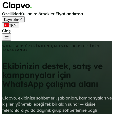
Özellikler
Kullanım örnekleri
Fiyatlandırma
Kaynaklar
TR
Giriş
Ücretsiz başla
WHATSAPP ÜZERINDEN ÇALIŞAN EKIPLER IÇIN
TASARLANDI
Ekibinizin
destek,
satış
ve
kampanyalar
için
WhatsApp
çalışma alanı
Clapvo, ekibinize sohbetleri, şablonları, kampanyaları ve
kişileri yönetebileceği tek bir alan sunar — kişisel
telefonlara ya da dağınık grup sohbetlerine bağlı