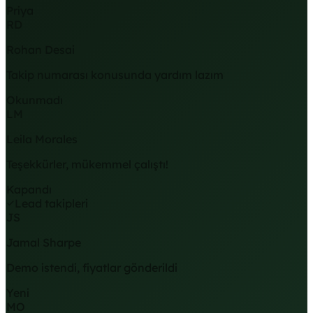
Priya
RD
Rohan Desai
Takip numarası konusunda yardım lazım
Okunmadı
LM
Leila Morales
Teşekkürler, mükemmel çalıştı!
Kapandı
Lead takipleri
JS
Jamal Sharpe
Demo istendi, fiyatlar gönderildi
Yeni
MO