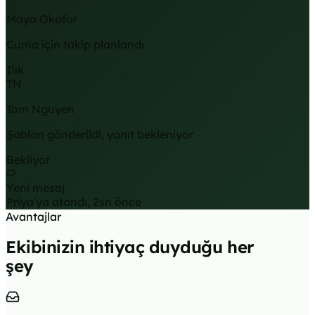
Maya Okafor
Cuma için takip planlandı
Ilık
TN
Tom Nguyen
Şablon gönderildi, yanıt bekleniyor
Bekliyor
Yeni mesaj
Priya'ya atandı, 2sn önce
Avantajlar
Ekibinizin ihtiyaç duyduğu her
şey