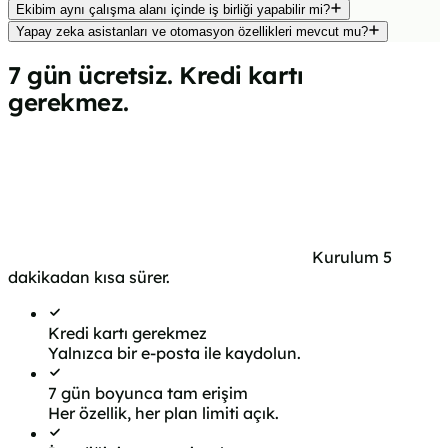
Ekibim aynı çalışma alanı içinde iş birliği yapabilir mi?
Yapay zeka asistanları ve otomasyon özellikleri mevcut mu?
7 gün ücretsiz.
Kredi kartı
gerekmez.
Her özelliği — ortak gelen kutusu, kampanyalar,
şablonlar ve kişi yönetimi — tam bir hafta boyunca
deneyin. İstediğiniz zaman iptal edin. Her durumda
verileriniz sizde kalır.
7 günlük ücretsiz denemenizi başlatın
Kurulum 5
dakikadan kısa sürer.
Kredi kartı gerekmez
Yalnızca bir e-posta ile kaydolun.
7 gün boyunca tam erişim
Her özellik, her plan limiti açık.