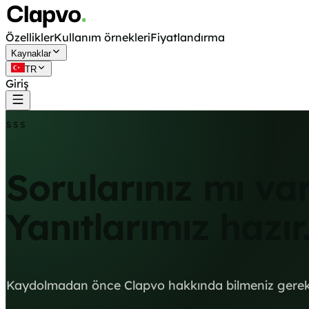
Özellikler
Kullanım örnekleri
Fiyatlandırma
Kaynaklar
TR
Giriş
Ücretsiz başla
SSS
Sorularınız mı va
Yanıtlarımız hazır
Kaydolmadan önce Clapvo hakkında bilmeniz gerek