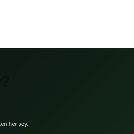
r?
.
en her şey.