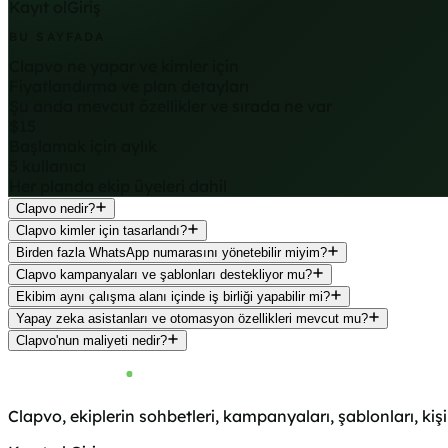
Kayıt ol
Giriş
BU SAYFADA
Clapvo ne yapar ve kimler için
Fiyatlandırma ve plan detayları
Şu anda mevcut özellikler ve sırada ne var
$15
Başlamak için aylık
5 kullanıcı
Her planda ekip üyeleri dahil
Clapvo nedir?
Clapvo kimler için tasarlandı?
Birden fazla WhatsApp numarasını yönetebilir miyim?
Clapvo kampanyaları ve şablonları destekliyor mu?
Ekibim aynı çalışma alanı içinde iş birliği yapabilir mi?
Yapay zeka asistanları ve otomasyon özellikleri mevcut mu?
Clapvo'nun maliyeti nedir?
Clapvo, ekiplerin sohbetleri, kampanyaları, şablonları, k