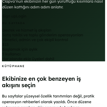
Clapvo’nun ekibinizin her gün yürüttüğü kısımlara nasıl
düzen kattığını adım adım anlatır.
Sign up
Login
BU SAYFADA
Destek ve hizmet iş akışları
Satış takibi ve toplu gönderim operasyonları
Yönetici, admin ve çok ekipli kontrol
$15
Başlamak için aylık
5 kullanıcı
Her planda ekip üyeleri dahil
KÜTÜPHANE
Ekibinize en çok benzeyen iş
akışını seçin
Bu sayfalar yüzeysel özellik tanıtımları değil, pratik
operasyon rehberleri olarak yazıldı. Önce düzene