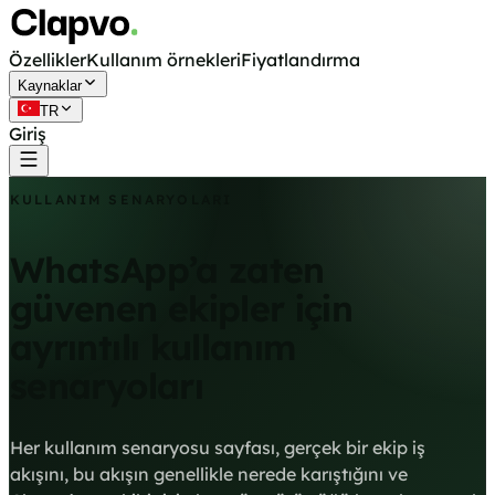
Özellikler
Kullanım örnekleri
Fiyatlandırma
Kaynaklar
TR
Giriş
Ücretsiz başla
KULLANIM SENARYOLARI
WhatsApp’a zaten
güvenen ekipler için
ayrıntılı kullanım
senaryoları
Her kullanım senaryosu sayfası, gerçek bir ekip iş
akışını, bu akışın genellikle nerede karıştığını ve