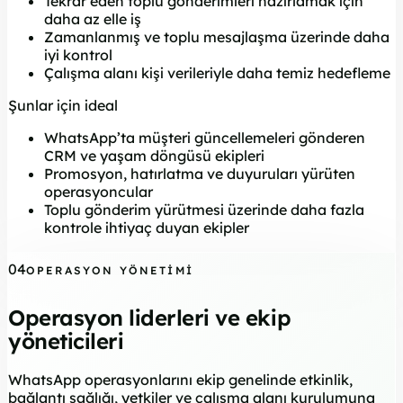
Tekrar eden toplu gönderimleri hazırlamak için
daha az elle iş
Zamanlanmış ve toplu mesajlaşma üzerinde daha
iyi kontrol
Çalışma alanı kişi verileriyle daha temiz hedefleme
Şunlar için ideal
WhatsApp’ta müşteri güncellemeleri gönderen
CRM ve yaşam döngüsü ekipleri
Promosyon, hatırlatma ve duyuruları yürüten
operasyoncular
Toplu gönderim yürütmesi üzerinde daha fazla
kontrole ihtiyaç duyan ekipler
04
OPERASYON YÖNETIMI
Operasyon liderleri ve ekip
yöneticileri
WhatsApp operasyonlarını ekip genelinde etkinlik,
bağlantı sağlığı, yetkiler ve çalışma alanı kurulumuna