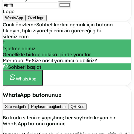
Logo
WhatsApp
Özel logo
Canlı önizleme
Sohbet kartını açmak için butona
tıklayın, tıpkı ziyaretçilerinizin göreceği gibi.
siteniz.com
İ
İşletme adınız
Genellikle birkaç dakika içinde yanıtlar
Merhaba! 👋 Size nasıl yardımcı olabiliriz?
Sohbeti başlat
WhatsApp
WhatsApp butonunuz
Site widget’ı
Paylaşım bağlantısı
QR Kod
Bu kodu sitenize yapıştırın; her sayfada kayan bir
WhatsApp butonu görünür.