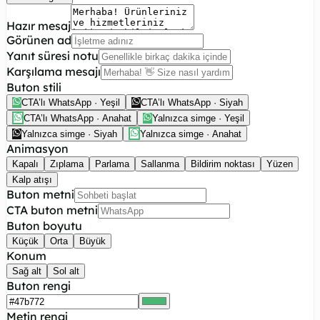
Hazır mesaj
Görünen ad
Yanıt süresi notu
Karşılama mesajı
Buton stili
CTA’lı WhatsApp · Yeşil
CTA’lı WhatsApp · Siyah
CTA’lı WhatsApp · Anahat
Yalnızca simge · Yeşil
Yalnızca simge · Siyah
Yalnızca simge · Anahat
Animasyon
Kapalı
Zıplama
Parlama
Sallanma
Bildirim noktası
Yüzen
Kalp atışı
Buton metni
CTA buton metni
Buton boyutu
Küçük
Orta
Büyük
Konum
Sağ alt
Sol alt
Buton rengi
Metin rengi