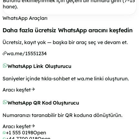
Butonu etkinleştirmek için geçerli bir numara girin (7–15
hane).
WhatsApp Araçları
Daha fazla ücretsiz WhatsApp aracını keşfedin
Ücretsiz, kayıt yok — başka bir araç seç ve devam et.
wa.me/15551234
WhatsApp Link Oluşturucu
Saniyeler içinde tıkla-sohbet et wa.me linki oluşturun.
Aracı keşfet
WhatsApp QR Kod Oluşturucu
Numaranızı taranabilir bir QR koduna dönüştürün.
Aracı keşfet
+1 555 0198
Open
+44 7700 018
Open