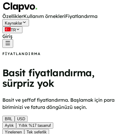
Özellikler
Kullanım örnekleri
Fiyatlandırma
Kaynaklar
TR
Giriş
Ücretsiz başla
FIYATLANDIRMA
Basit fiyatlandırma,
sürpriz yok
Basit ve şeffaf fiyatlandırma. Başlamak için para
biriminizi ve fatura döngünüzü seçin.
BRL
USD
Aylık
Yıllık
%17 tasarruf
Yinelenen
Tek seferlik