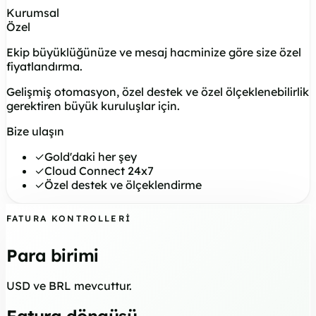
Kurumsal
Özel
Ekip büyüklüğünüze ve mesaj hacminize göre size özel
fiyatlandırma.
Gelişmiş otomasyon, özel destek ve özel ölçeklenebilirlik
gerektiren büyük kuruluşlar için.
Bize ulaşın
✓
Gold'daki her şey
✓
Cloud Connect 24x7
✓
Özel destek ve ölçeklendirme
FATURA KONTROLLERI
Para birimi
USD ve BRL mevcuttur.