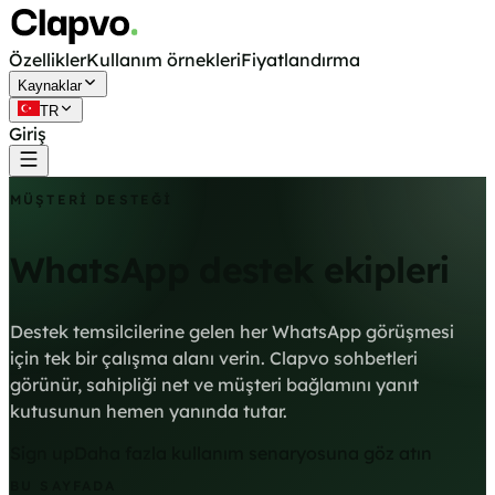
Özellikler
Kullanım örnekleri
Fiyatlandırma
Kaynaklar
TR
Giriş
Ücretsiz başla
MÜŞTERI DESTEĞI
WhatsApp destek ekipleri
Destek temsilcilerine gelen her WhatsApp görüşmesi
için tek bir çalışma alanı verin. Clapvo sohbetleri
görünür, sahipliği net ve müşteri bağlamını yanıt
kutusunun hemen yanında tutar.
Sign up
Daha fazla kullanım senaryosuna göz atın
BU SAYFADA