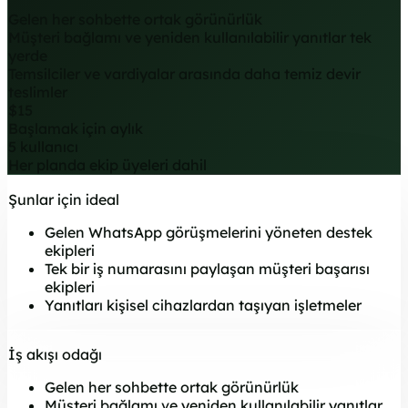
Gelen her sohbette ortak görünürlük
Müşteri bağlamı ve yeniden kullanılabilir yanıtlar tek
yerde
Temsilciler ve vardiyalar arasında daha temiz devir
teslimler
$15
Başlamak için aylık
5 kullanıcı
Her planda ekip üyeleri dahil
Şunlar için ideal
Gelen WhatsApp görüşmelerini yöneten destek
ekipleri
Tek bir iş numarasını paylaşan müşteri başarısı
ekipleri
Yanıtları kişisel cihazlardan taşıyan işletmeler
İş akışı odağı
Gelen her sohbette ortak görünürlük
Müşteri bağlamı ve yeniden kullanılabilir yanıtlar