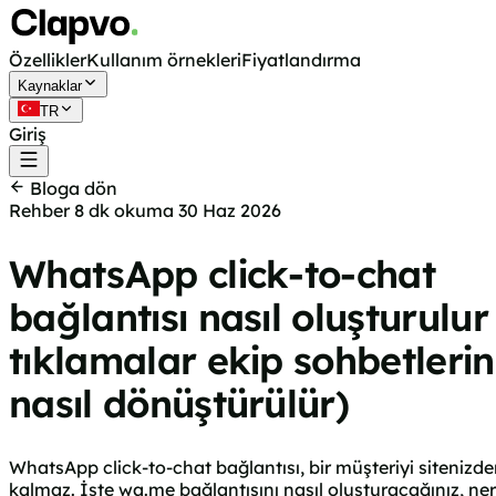
Özellikler
Kullanım örnekleri
Fiyatlandırma
Kaynaklar
TR
Giriş
Ücretsiz başla
Bloga dön
Rehber
8 dk okuma
30 Haz 2026
WhatsApp click-to-chat
bağlantısı nasıl oluşturulur
tıklamalar ekip sohbetleri
nasıl dönüştürülür)
WhatsApp click-to-chat bağlantısı, bir müşteriyi siteni
kalmaz. İşte wa.me bağlantısını nasıl oluşturacağınız, ner