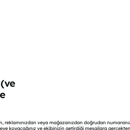
 (ve
ne
zden, reklamınızdan veya mağazanızdan doğrudan numaranızl
eye koyacağınız ve ekibinizin getirdiği mesajlara gerçekten