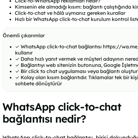
Click-to-WhatsApp reklamları nedir?
Kimsenin ele almadığı kısım: bağlantı çalıştığında ki
Click-to-chat ve hâlâ uymanız gereken kurallar
Hızlı bir WhatsApp click-to-chat kurulum kontrol list
Önemli çıkarımlar
✓
WhatsApp click-to-chat bağlantısı https://wa.me/ b
kullanır
✓
Daha hızlı yanıt vermek ve müşteri adayının nered
✓
Bağlantıyı web sitenizin butonuna, Google İşletme 
✓
Bir click to chat uygulaması veya bağlantı oluşturuc
✓
Kolay olan kısım bağlantıdır. Tıklamalar tek bir kiş
sohbete dönüştürür
WhatsApp click-to-chat
bağlantısı nedir?
WhatsApp click-to-chat bağlantısı, birisi dokunduğu 