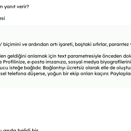
m yanıt verir?
esi
içimini ve ardından artı işareti, baştaki sıfırlar, parante
en geldiğini anlamak için text parametresiyle önceden dol
Profilinize, e-posta imzanıza, sosyal medya biyografilerini
u isteğe bağlıdır. Bağlantıyı ücretsiz olarak elle de oluştur
isel telefona düşerse, yoğun bir ekip onları kaçırır. Paylaşıl
anda belirli bir