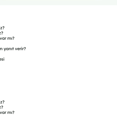
uz?
z?
 var mı?
m yanıt verir?
esi
uz?
z?
 var mı?