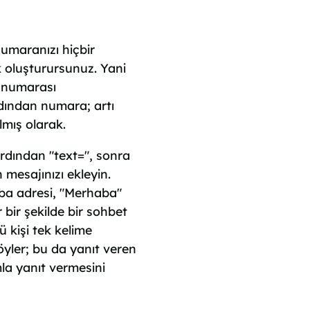
umaranızı hiçbir
 oluşturursunuz. Yani
k numarası
dından numara; artı
ılmış olarak.
ardından "text=", sonra
 mesajınızı ekleyin.
a adresi, "Merhaba"
bir şekilde bir sohbet
 kişi tek kelime
yler; bu da yanıt veren
mla yanıt vermesini