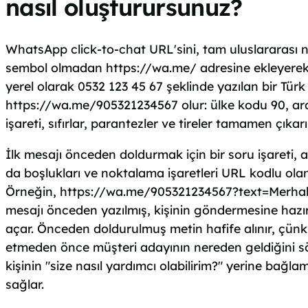
nasıl oluşturursunuz?
WhatsApp click-to-chat URL'sini, tam uluslararası n
sembol olmadan https://wa.me/ adresine ekleyerek
yerel olarak 0532 123 45 67 şeklinde yazılan bir Tür
https://wa.me/905321234567 olur: ülke kodu 90, ar
işareti, sıfırlar, parantezler ve tireler tamamen çıkar
İlk mesajı önceden doldurmak için bir soru işareti, 
da boşlukları ve noktalama işaretleri URL kodlu olan
Örneğin, https://wa.me/905321234567?text=Merhab
mesajı önceden yazılmış, kişinin göndermesine hazır 
açar. Önceden doldurulmuş metin hafife alınır, çünkü
etmeden önce müşteri adayının nereden geldiğini sö
kişinin "size nasıl yardımcı olabilirim?" yerine bağla
sağlar.