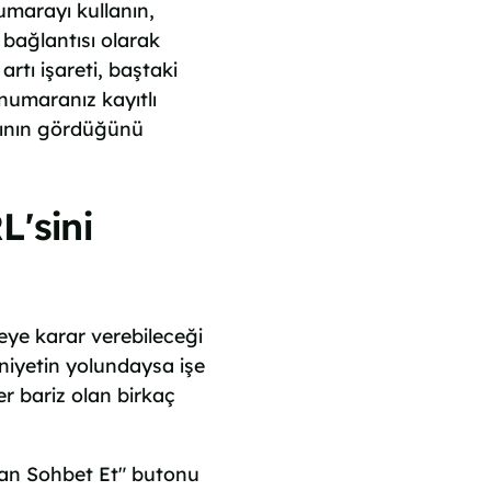
numarayı kullanın,
bağlantısı olarak
rtı işareti, baştaki
 numaranız kayıtlı
cının gördüğünü
'sini
meye karar verebileceği
niyetin yolundaysa işe
ler bariz olan birkaç
'tan Sohbet Et" butonu