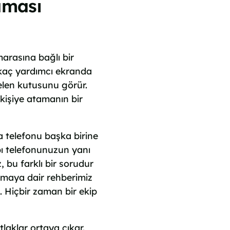
aması
arasına bağlı bir
irkaç yardımcı ekranda
elen kutusunu görür.
r kişiye atamanın bir
a telefonu başka birine
bı telefonunuzun yanı
, bu farklı bir sorudur
maya dair rehberimiz
i. Hiçbir zaman bir ekip
laklar ortaya çıkar.