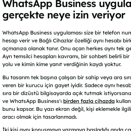
WhatsApp Business uygul
gerçekte neye izin veriyor
WhatsApp Business uygulaması size bir telefon num
hesap verir ve Bağlı Cihazlar özelliği aynı hesabı b
açmanıza olanak tanır. Onu açan herkes aynı tek g
Ayrı temsilci hesapları kavramı, bir sohbeti belirli bi
yolu ve kimin kime yanıt verdiğinin kaydı yoktur.
Bu tasarım tek başına çalışan bir sahip veya ara sır
veren bir kurucu için gayet iyidir. Sadece aynı hesa
sıra bir dizüstü bilgisayarda açık tutmak istiyorsanız
ve WhatsApp Business'ı
birden fazla cihazda
kullan
bunu kapsar. Bu yazı ekran değil, kişi eklemekle ilgil
aracı olmak için tasarlanmadı.
İki kişi aynı konuşmaya yazmaya başladığı anda çat