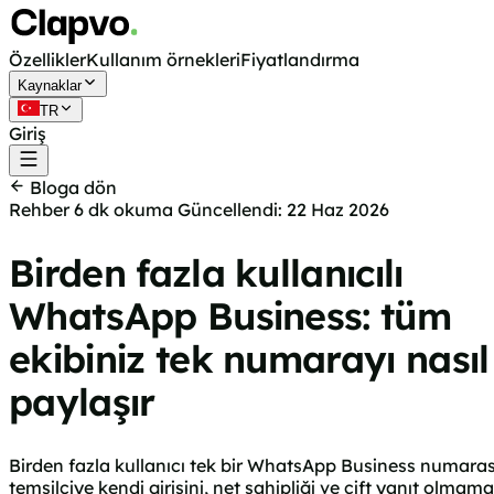
Özellikler
Kullanım örnekleri
Fiyatlandırma
Kaynaklar
TR
Giriş
Ücretsiz başla
Bloga dön
Rehber
6 dk okuma
Güncellendi: 22 Haz 2026
Birden fazla kullanıcılı
WhatsApp Business: tüm
ekibiniz tek numarayı nasıl
paylaşır
Birden fazla kullanıcı tek bir WhatsApp Business numarasın
temsilciye kendi girişini, net sahipliği ve çift yanıt olmama