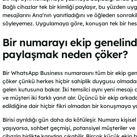
Bağlı cihazlar tek bir kimliği paylaşır, bu yüzden u
mesajlarını Ana'nın yanıtladığını ve öğleden sonrakil
söyleyemez. Uygulamaya göre, konuşan tek bir hes
Bir numarayı ekip genelin
paylaşmak neden çöker?
Bir WhatsApp Business numarasını tüm bir ekip ge
çöker çünkü herkes hiçbir sahiplik duygusu olmad
gelen kutusuna bakar. İki temsilci aynı yeni mesajı aç
ve müşteri iki farklı yanıt alır. Üçüncü bir ekip arka
edildiğine dair hiçbir fikri olmadan bir konuşmaya yar
Birisi ayrıldığı gün daha da kötüleşir. Numara kişisel
yaşıyorsa, sohbet geçmişi, potansiyel müşteriler ve mü
cihazla birlikte kapıdan çıkabilir. Birçok küçük ekip