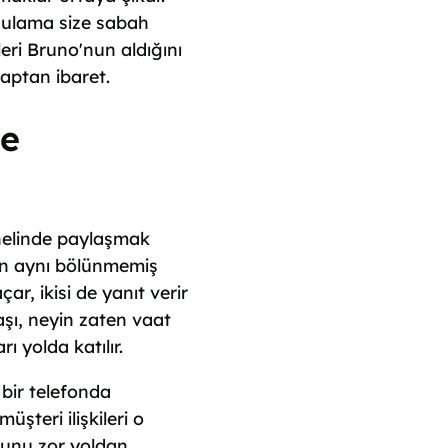
ygulama size sabah
eri Bruno'nun aldığını
aptan ibaret.
de
nelinde paylaşmak
an aynı bölünmemiş
ar, ikisi de yanıt verir
daşı, neyin zaten vaat
ı yolda katılır.
 bir telefonda
şteri ilişkileri o
 bunu zor yoldan