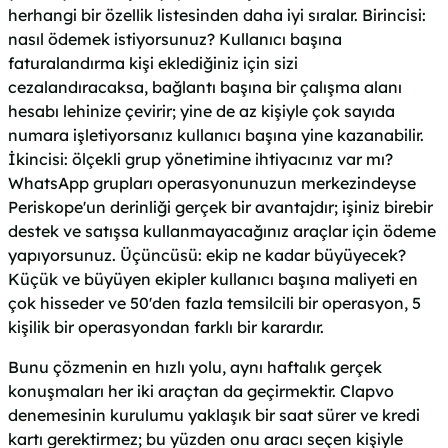
herhangi bir özellik listesinden daha iyi sıralar. Birincisi:
nasıl ödemek istiyorsunuz? Kullanıcı başına
faturalandırma kişi eklediğiniz için sizi
cezalandıracaksa, bağlantı başına bir çalışma alanı
hesabı lehinize çevirir; yine de az kişiyle çok sayıda
numara işletiyorsanız kullanıcı başına yine kazanabilir.
İkincisi: ölçekli grup yönetimine ihtiyacınız var mı?
WhatsApp grupları operasyonunuzun merkezindeyse
Periskope'un derinliği gerçek bir avantajdır; işiniz birebir
destek ve satışsa kullanmayacağınız araçlar için ödeme
yapıyorsunuz. Üçüncüsü: ekip ne kadar büyüyecek?
Küçük ve büyüyen ekipler kullanıcı başına maliyeti en
çok hisseder ve 50'den fazla temsilcili bir operasyon, 5
kişilik bir operasyondan farklı bir karardır.
Bunu çözmenin en hızlı yolu, aynı haftalık gerçek
konuşmaları her iki araçtan da geçirmektir. Clapvo
denemesinin kurulumu yaklaşık bir saat sürer ve kredi
kartı gerektirmez; bu yüzden onu aracı seçen kişiyle