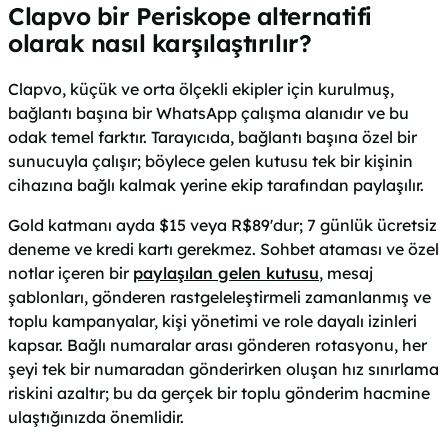
Clapvo bir Periskope alternatifi
olarak nasıl karşılaştırılır?
Clapvo, küçük ve orta ölçekli ekipler için kurulmuş,
bağlantı başına bir WhatsApp çalışma alanıdır ve bu
odak temel farktır. Tarayıcıda, bağlantı başına özel bir
sunucuyla çalışır; böylece gelen kutusu tek bir kişinin
cihazına bağlı kalmak yerine ekip tarafından paylaşılır.
Gold katmanı ayda $15 veya R$89'dur; 7 günlük ücretsiz
deneme ve kredi kartı gerekmez. Sohbet ataması ve özel
notlar içeren bir
paylaşılan gelen kutusu
, mesaj
şablonları, gönderen rastgeleleştirmeli zamanlanmış ve
toplu kampanyalar, kişi yönetimi ve role dayalı izinleri
kapsar. Bağlı numaralar arası gönderen rotasyonu, her
şeyi tek bir numaradan gönderirken oluşan hız sınırlama
riskini azaltır; bu da gerçek bir toplu gönderim hacmine
ulaştığınızda önemlidir.