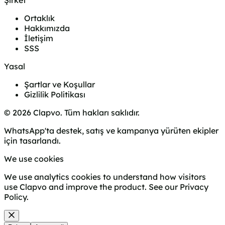
Ortaklık
Hakkımızda
İletişim
SSS
Yasal
Şartlar ve Koşullar
Gizlilik Politikası
© 2026 Clapvo. Tüm hakları saklıdır.
WhatsApp'ta destek, satış ve kampanya yürüten ekipler
için tasarlandı.
We use cookies
We use analytics cookies to understand how visitors
use Clapvo and improve the product. See our
Privacy
Policy
.