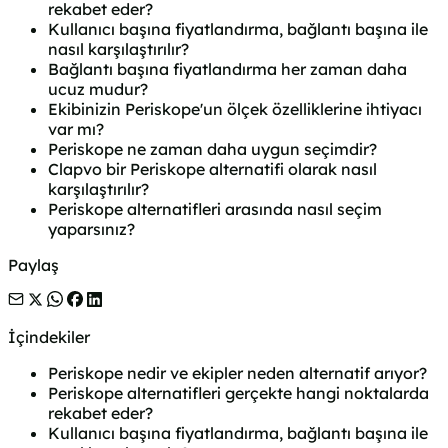
rekabet eder?
Kullanıcı başına fiyatlandırma, bağlantı başına ile
nasıl karşılaştırılır?
Bağlantı başına fiyatlandırma her zaman daha
ucuz mudur?
Ekibinizin Periskope'un ölçek özelliklerine ihtiyacı
var mı?
Periskope ne zaman daha uygun seçimdir?
Clapvo bir Periskope alternatifi olarak nasıl
karşılaştırılır?
Periskope alternatifleri arasında nasıl seçim
yaparsınız?
Paylaş
İçindekiler
Periskope nedir ve ekipler neden alternatif arıyor?
Periskope alternatifleri gerçekte hangi noktalarda
rekabet eder?
Kullanıcı başına fiyatlandırma, bağlantı başına ile