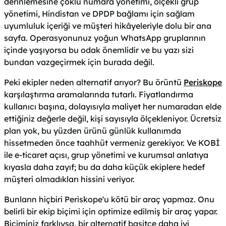
derinlemesine çoklu numara yönetimi, ölçekli grup
yönetimi, Hindistan ve DPDP bağlamı için sağlam
uyumluluk içeriği ve müşteri hikâyeleriyle dolu bir ana
sayfa. Operasyonunuz yoğun WhatsApp gruplarının
içinde yaşıyorsa bu odak önemlidir ve bu yazı sizi
bundan vazgeçirmek için burada değil.
Peki ekipler neden alternatif arıyor? Bu örüntü
Periskope
karşılaştırma aramalarında tutarlı. Fiyatlandırma
kullanıcı başına, dolayısıyla maliyet her numaradan elde
ettiğiniz değerle değil, kişi sayısıyla ölçekleniyor. Ücretsiz
plan yok, bu yüzden ürünü günlük kullanımda
hissetmeden önce taahhüt vermeniz gerekiyor. Ve KOBİ
ile e-ticaret açısı, grup yönetimi ve kurumsal anlatıya
kıyasla daha zayıf; bu da daha küçük ekiplere hedef
müşteri olmadıkları hissini veriyor.
Bunların hiçbiri Periskope'u kötü bir araç yapmaz. Onu
belirli bir ekip biçimi için optimize edilmiş bir araç yapar.
Biçiminiz farklıysa, bir alternatif basitçe daha iyi