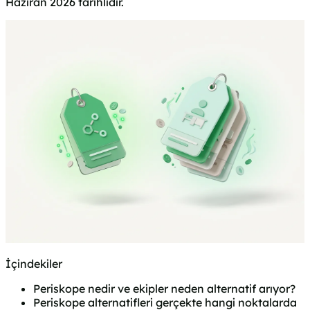
Haziran 2026 tarihlidir.
İçindekiler
Periskope nedir ve ekipler neden alternatif arıyor?
Periskope alternatifleri gerçekte hangi noktalarda