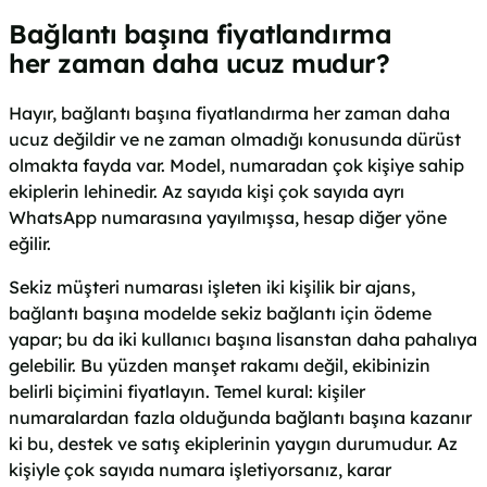
Bağlantı başına fiyatlandırma
her zaman daha ucuz mudur?
Hayır, bağlantı başına fiyatlandırma her zaman daha
ucuz değildir ve ne zaman olmadığı konusunda dürüst
olmakta fayda var. Model, numaradan çok kişiye sahip
ekiplerin lehinedir. Az sayıda kişi çok sayıda ayrı
WhatsApp numarasına yayılmışsa, hesap diğer yöne
eğilir.
Sekiz müşteri numarası işleten iki kişilik bir ajans,
bağlantı başına modelde sekiz bağlantı için ödeme
yapar; bu da iki kullanıcı başına lisanstan daha pahalıya
gelebilir. Bu yüzden manşet rakamı değil, ekibinizin
belirli biçimini fiyatlayın. Temel kural: kişiler
numaralardan fazla olduğunda bağlantı başına kazanır
ki bu, destek ve satış ekiplerinin yaygın durumudur. Az
kişiyle çok sayıda numara işletiyorsanız, karar