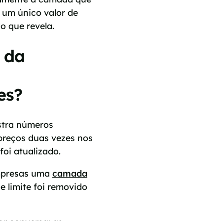
 um único valor de
 que revela.
 da
es?
stra números
preços duas vezes nos
oi atualizado.
empresas uma
camada
e limite foi removido