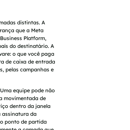
adas distintas. A
brança que a Meta
Business Platform,
ís do destinatário. A
ware: o que você paga
ta de caixa de entrada
os, pelas campanhas e
. Uma equipe pode não
na movimentada de
ço dentro da janela
a assinatura da
 o ponto de partida
stamente a camada que