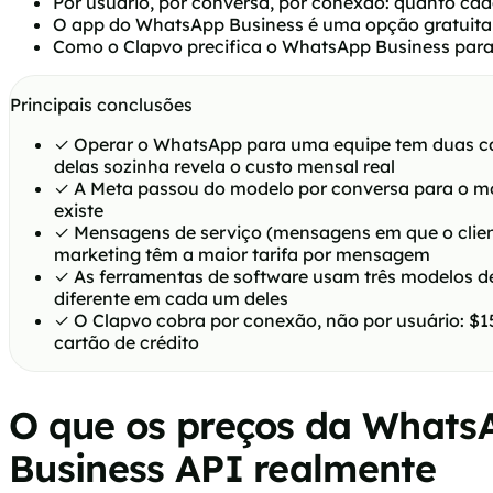
Por usuário, por conversa, por conexão: quanto ca
O app do WhatsApp Business é uma opção gratuita
Como o Clapvo precifica o WhatsApp Business par
Principais conclusões
✓
Operar o WhatsApp para uma equipe tem duas ca
delas sozinha revela o custo mensal real
✓
A Meta passou do modelo por conversa para o mo
existe
✓
Mensagens de serviço (mensagens em que o client
marketing têm a maior tarifa por mensagem
✓
As ferramentas de software usam três modelos de
diferente em cada um deles
✓
O Clapvo cobra por conexão, não por usuário: $1
cartão de crédito
O que os preços da Whats
Business API realmente