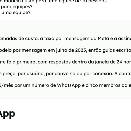
da modelo custa para uma equipe de 10 pessoas
 para equipes?
a uma equipe?
madas de custo: a taxa por mensagem da Meta e a assin
delo por mensagem em julho de 2025, então guias escrit
e fala primeiro, com respostas dentro da janela de 24 h
 preço: por usuário, por conversa ou por conexão. A cont
5/mês por um número de WhatsApp e cinco membros da equi
App