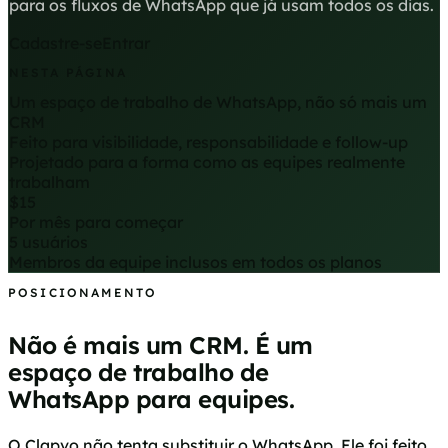
para os fluxos de WhatsApp que já usam todos os dias.
Cadastre-se
Entrar
NESTA PÁGINA
Um espaço de trabalho de WhatsApp, não só mais um
CRM
Feito para visibilidade, responsabilidade e follow-up
Projetado para a forma como as equipes realmente
trabalham
$15
Por mês para começar
5 usuários
Membros da equipe inclusos em todos os planos
POSICIONAMENTO
Não é mais um CRM. É um
espaço de trabalho de
WhatsApp para equipes.
O Clapvo não tenta substituir o WhatsApp. Ele foi feito