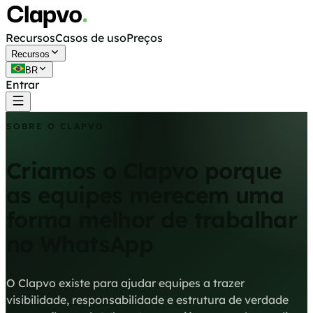
Recursos
Casos de uso
Preços
Recursos
BR
Entrar
Começar grátis
SOBRE O CLAPVO
Criamos o Clapvo porque
as equipes merecem uma
forma melhor de trabalhar
no WhatsApp
O Clapvo existe para ajudar equipes a trazer
visibilidade, responsabilidade e estrutura de verdade