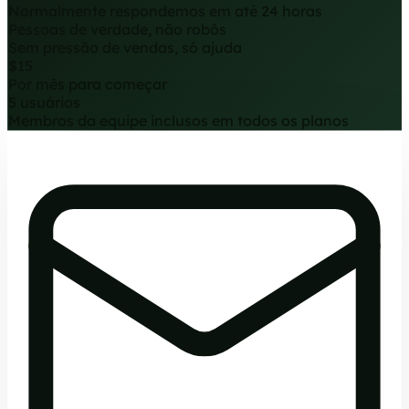
Normalmente respondemos em até 24 horas
Pessoas de verdade, não robôs
Sem pressão de vendas, só ajuda
$15
Por mês para começar
5 usuários
Membros da equipe inclusos em todos os planos