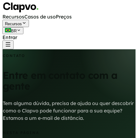
Recursos
Casos de uso
Preços
Recursos
BR
Entrar
Começar grátis
CONTATO
Entre em contato com a
gente
Tem alguma dúvida, precisa de ajuda ou quer descobrir
como o Clapvo pode funcionar para a sua equipe?
Estamos a um e-mail de distância.
NESTA PÁGINA