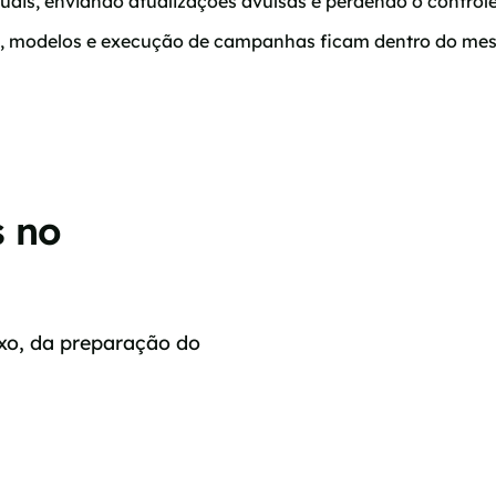
s, enviando atualizações avulsas e perdendo o controle 
s, modelos e execução de campanhas ficam dentro do mes
 no
xo, da preparação do