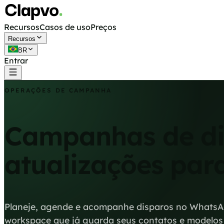
Recursos
Casos de uso
Preços
Recursos
BR
Entrar
Começar grátis
OPERAÇÕES DE CAMPANHA
Campanhas de di
atualizações para
Planeje, agende e acompanhe disparos no WhatsA
workspace que já guarda seus contatos e modelos