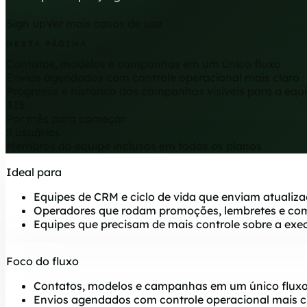
Sign up
Ver mais casos de uso
NESTA PÁGINA
Contatos, modelos e campanhas em um único fluxo
Envios agendados com controle operacional mais claro
Progresso e histórico das campanhas visíveis para a equ
$15
Por mês para começar
5 usuários
Membros da equipe inclusos em todos os planos
Ideal para
Equipes de CRM e ciclo de vida que enviam atualiz
Operadores que rodam promoções, lembretes e co
Equipes que precisam de mais controle sobre a exe
Foco do fluxo
Contatos, modelos e campanhas em um único flux
Envios agendados com controle operacional mais c