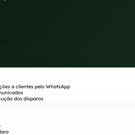
ipe
ações a clientes pelo WhatsApp
municados
cução dos disparos
o
laro