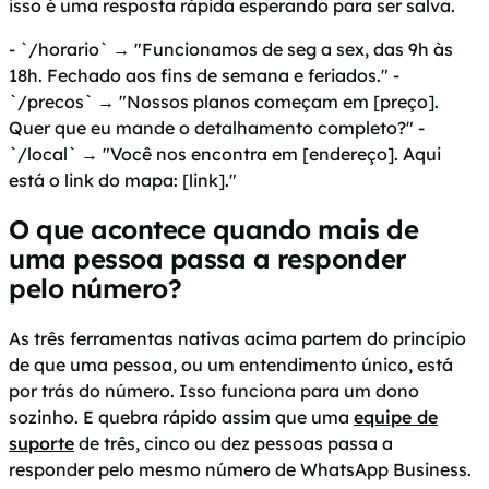
isso é uma resposta rápida esperando para ser salva.
- `/horario` → "Funcionamos de seg a sex, das 9h às
18h. Fechado aos fins de semana e feriados." -
`/precos` → "Nossos planos começam em [preço].
Quer que eu mande o detalhamento completo?" -
`/local` → "Você nos encontra em [endereço]. Aqui
está o link do mapa: [link]."
O que acontece quando mais de
uma pessoa passa a responder
pelo número?
As três ferramentas nativas acima partem do princípio
de que uma pessoa, ou um entendimento único, está
por trás do número. Isso funciona para um dono
sozinho. E quebra rápido assim que uma
equipe de
suporte
de três, cinco ou dez pessoas passa a
responder pelo mesmo número de WhatsApp Business.