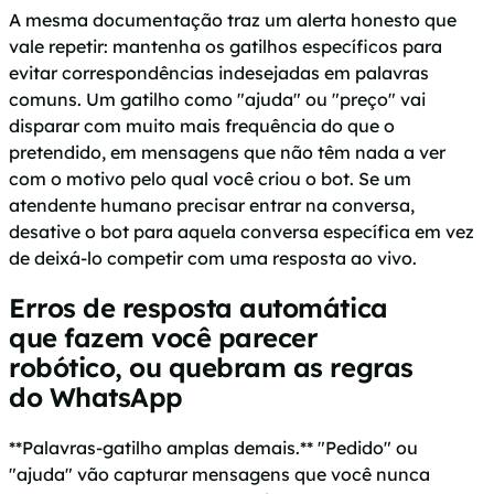
A mesma documentação traz um alerta honesto que
vale repetir: mantenha os gatilhos específicos para
evitar correspondências indesejadas em palavras
comuns. Um gatilho como "ajuda" ou "preço" vai
disparar com muito mais frequência do que o
pretendido, em mensagens que não têm nada a ver
com o motivo pelo qual você criou o bot. Se um
atendente humano precisar entrar na conversa,
desative o bot para aquela conversa específica em vez
de deixá-lo competir com uma resposta ao vivo.
Erros de resposta automática
que fazem você parecer
robótico, ou quebram as regras
do WhatsApp
**Palavras-gatilho amplas demais.** "Pedido" ou
"ajuda" vão capturar mensagens que você nunca