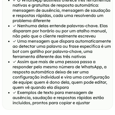
✓
O WhatsApp Business oferece três ferramentas
nativas e gratuitas de resposta automática:
mensagem de ausência, mensagem de saudação
e respostas rápidas, cada uma resolvendo um
problema diferente
✓
Nenhuma delas entende palavras-chave. Elas
disparam por horário ou por um atalho manual,
não pelo que o cliente realmente escreveu
✓
Uma mensagem que dispara automaticamente
ao detectar uma palavra ou frase específica é um
bot com gatilho por palavra-chave, uma
ferramenta diferente das três nativas
✓
Assim que mais de uma pessoa passa a
responder pelo mesmo número de WhatsApp, a
resposta automática deixa de ser uma
configuração individual e vira uma configuração
de equipe: quem é dono dela, quem pode editar,
quem vê quando ela dispara
✓
Exemplos de texto para mensagem de
ausência, saudação e respostas rápidas estão
incluídos, prontos para copiar e ajustar