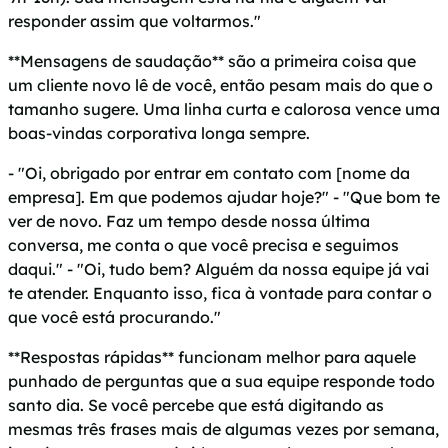
responder assim que voltarmos."
**Mensagens de saudação** são a primeira coisa que
um cliente novo lê de você, então pesam mais do que o
tamanho sugere. Uma linha curta e calorosa vence uma
boas-vindas corporativa longa sempre.
- "Oi, obrigado por entrar em contato com [nome da
empresa]. Em que podemos ajudar hoje?" - "Que bom te
ver de novo. Faz um tempo desde nossa última
conversa, me conta o que você precisa e seguimos
daqui." - "Oi, tudo bem? Alguém da nossa equipe já vai
te atender. Enquanto isso, fica à vontade para contar o
que você está procurando."
**Respostas rápidas** funcionam melhor para aquele
punhado de perguntas que a sua equipe responde todo
santo dia. Se você percebe que está digitando as
mesmas três frases mais de algumas vezes por semana,