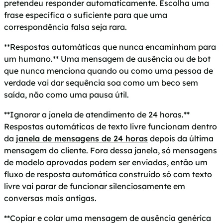
pretendeu responder automaticamente. Escolha uma
frase específica o suficiente para que uma
correspondência falsa seja rara.
**Respostas automáticas que nunca encaminham para
um humano.** Uma mensagem de ausência ou de bot
que nunca menciona quando ou como uma pessoa de
verdade vai dar sequência soa como um beco sem
saída, não como uma pausa útil.
**Ignorar a janela de atendimento de 24 horas.**
Respostas automáticas de texto livre funcionam dentro
da
janela de mensagens de 24 horas
depois da última
mensagem do cliente. Fora dessa janela, só mensagens
de modelo aprovadas podem ser enviadas, então um
fluxo de resposta automática construído só com texto
livre vai parar de funcionar silenciosamente em
conversas mais antigas.
**Copiar e colar uma mensagem de ausência genérica