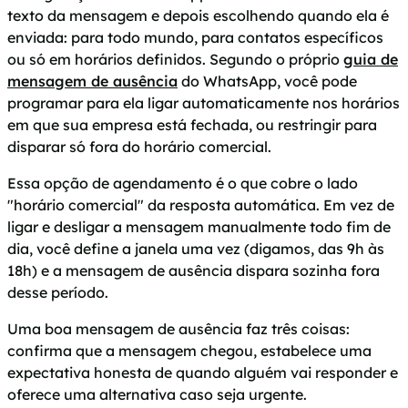
texto da mensagem e depois escolhendo quando ela é
enviada: para todo mundo, para contatos específicos
ou só em horários definidos. Segundo o próprio
guia de
mensagem de ausência
do WhatsApp, você pode
programar para ela ligar automaticamente nos horários
em que sua empresa está fechada, ou restringir para
disparar só fora do horário comercial.
Essa opção de agendamento é o que cobre o lado
"horário comercial" da resposta automática. Em vez de
ligar e desligar a mensagem manualmente todo fim de
dia, você define a janela uma vez (digamos, das 9h às
18h) e a mensagem de ausência dispara sozinha fora
desse período.
Uma boa mensagem de ausência faz três coisas:
confirma que a mensagem chegou, estabelece uma
expectativa honesta de quando alguém vai responder e
oferece uma alternativa caso seja urgente.