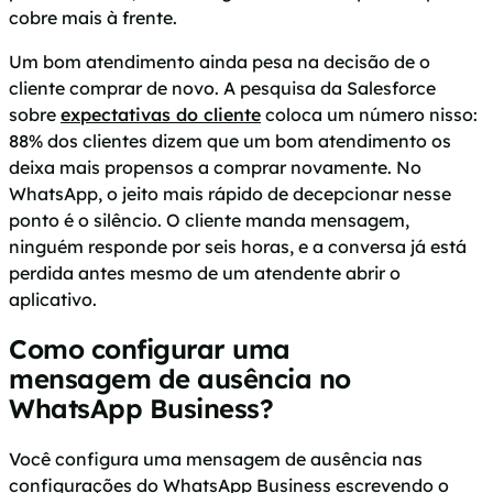
cobre mais à frente.
Um bom atendimento ainda pesa na decisão de o
cliente comprar de novo. A pesquisa da Salesforce
sobre
expectativas do cliente
coloca um número nisso:
88% dos clientes dizem que um bom atendimento os
deixa mais propensos a comprar novamente. No
WhatsApp, o jeito mais rápido de decepcionar nesse
ponto é o silêncio. O cliente manda mensagem,
ninguém responde por seis horas, e a conversa já está
perdida antes mesmo de um atendente abrir o
aplicativo.
Como configurar uma
mensagem de ausência no
WhatsApp Business?
Você configura uma mensagem de ausência nas
configurações do WhatsApp Business escrevendo o