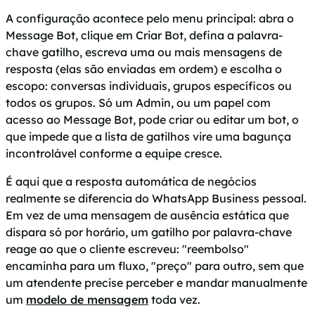
A configuração acontece pelo menu principal: abra o
Message Bot, clique em Criar Bot, defina a palavra-
chave gatilho, escreva uma ou mais mensagens de
resposta (elas são enviadas em ordem) e escolha o
escopo: conversas individuais, grupos específicos ou
todos os grupos. Só um Admin, ou um papel com
acesso ao Message Bot, pode criar ou editar um bot, o
que impede que a lista de gatilhos vire uma bagunça
incontrolável conforme a equipe cresce.
É aqui que a resposta automática de negócios
realmente se diferencia do WhatsApp Business pessoal.
Em vez de uma mensagem de ausência estática que
dispara só por horário, um gatilho por palavra-chave
reage ao que o cliente escreveu: "reembolso"
encaminha para um fluxo, "preço" para outro, sem que
um atendente precise perceber e mandar manualmente
um
modelo de mensagem
toda vez.