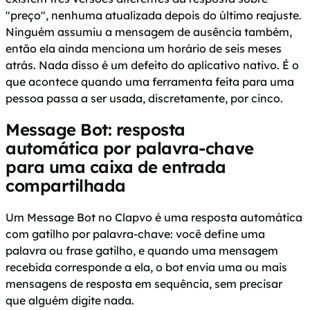
"preço", nenhuma atualizada depois do último reajuste.
Ninguém assumiu a mensagem de ausência também,
então ela ainda menciona um horário de seis meses
atrás. Nada disso é um defeito do aplicativo nativo. É o
que acontece quando uma ferramenta feita para uma
pessoa passa a ser usada, discretamente, por cinco.
Message Bot: resposta
automática por palavra-chave
para uma caixa de entrada
compartilhada
Um Message Bot no Clapvo é uma resposta automática
com gatilho por palavra-chave: você define uma
palavra ou frase gatilho, e quando uma mensagem
recebida corresponde a ela, o bot envia uma ou mais
mensagens de resposta em sequência, sem precisar
que alguém digite nada.