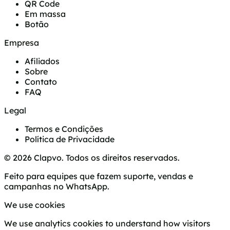
QR Code
Em massa
Botão
Empresa
Afiliados
Sobre
Contato
FAQ
Legal
Termos e Condições
Política de Privacidade
© 2026 Clapvo. Todos os direitos reservados.
Feito para equipes que fazem suporte, vendas e
campanhas no WhatsApp.
We use cookies
We use analytics cookies to understand how visitors