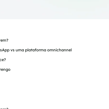
etem?
atsApp vs uma plataforma omnichannel
ce?
Trengo