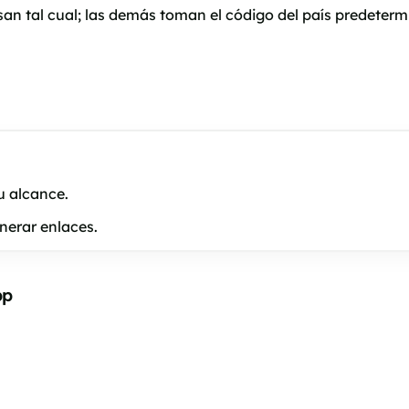
an tal cual; las demás toman el código del país predeterm
u alcance.
nerar enlaces.
pp