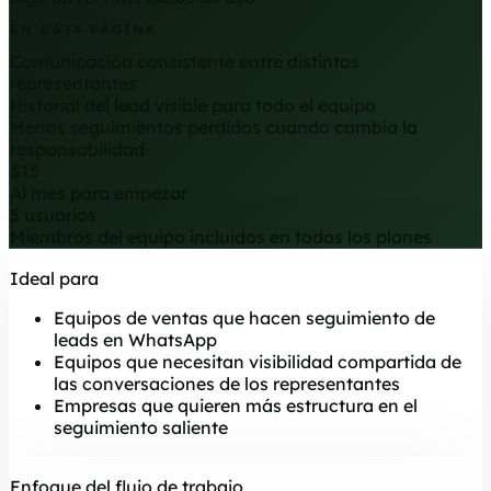
EN ESTA PÁGINA
Comunicación consistente entre distintos
representantes
Historial del lead visible para todo el equipo
Menos seguimientos perdidos cuando cambia la
responsabilidad
$15
Al mes para empezar
5 usuarios
Miembros del equipo incluidos en todos los planes
Ideal para
Equipos de ventas que hacen seguimiento de
leads en WhatsApp
Equipos que necesitan visibilidad compartida de
las conversaciones de los representantes
Empresas que quieren más estructura en el
seguimiento saliente
Enfoque del flujo de trabajo