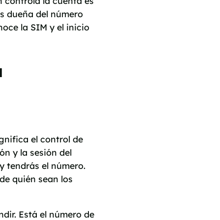
n controla la cuenta es
es dueña del número
oce la SIM y el inicio
a
ifica el control de
ón y la sesión del
 y tendrás el número.
de quién sean los
dir. Está el número de