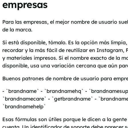
empresas
Para las empresas, el mejor nombre de usuario suel
de la marca.
Si está disponible, tómalo. Es la opción más limpia,
recordar y la más fácil de reutilizar en Instagram,
y materiales impresos. Si el nombre exacto de la m
disponible, usa una variación cercana que aún pare
Buenos patrones de nombre de usuario para empre
- `brandname` - `brandnamehq` - `brandnamesup
`brandnamecare` - `getbrandname` - `brandnameof
`brandnamehelp`
Esas fórmulas son útiles porque le dicen a la gente
cuenta. Un identificador de soporte debe parecer s