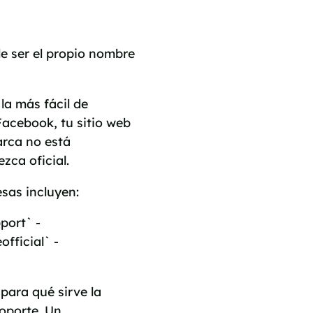
e ser el propio nombre
 la más fácil de
 Facebook, tu sitio web
arca no está
zca oficial.
sas incluyen:
port` -
ficial` -
 para qué sirve la
oporte. Un